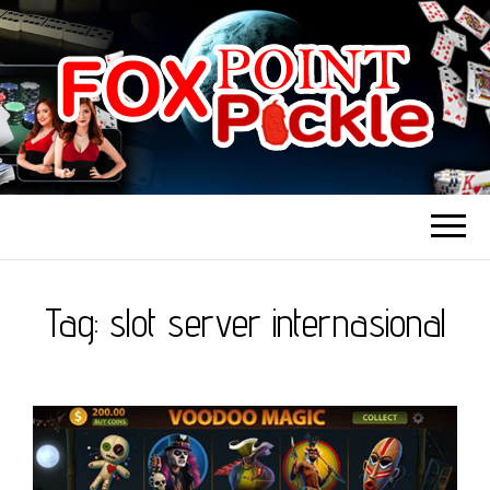
Tag:
slot server internasional