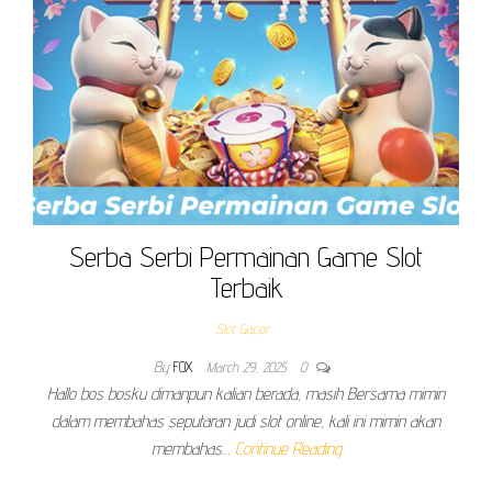
Serba Serbi Permainan Game Slot
Terbaik
Slot Gacor
By
FOX
March 29, 2025
0
Hallo bos bosku dimanpun kalian berada, masih Bersama mimin
dalam membahas seputaran judi slot online, kali ini mimin akan
membahas…
Continue Reading