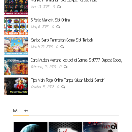
June 13, 2025
0
3 Fakta Menarik Slot Online
May 6, 2025
0
Serba Serbi Permainan Game Slot Terbaik
March 29, 2025
0
Cara Mudah Menang Jackpot di Games Slot777 Deposit Gopay
February 16, 2025
0
Tips Main Togel Online Tanpa Keluar Modal Sendiri
October 15, 2022
0
GALLERY