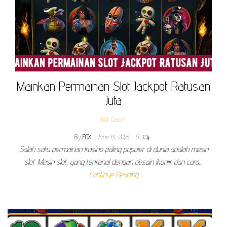
Mainkan Permainan Slot Jackpot Ratusan
Juta
Slot Gacor
By
FOX
June 13, 2025
0
Salah satu permainan kasino paling populer di dunia adalah mesin
slot. Mesin slot, yang terkenal dengan desain ikonik dan cara…
Continue Reading