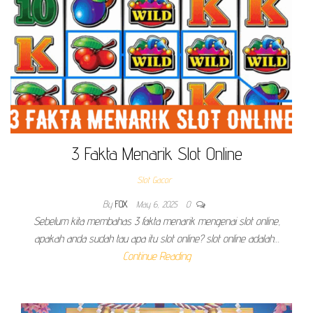
3 Fakta Menarik Slot Online
Slot Gacor
By
FOX
May 6, 2025
0
Sebelum kita membahas 3 fakta menarik mengenai slot online,
apakah anda sudah tau apa itu slot online? slot online adalah…
Continue Reading