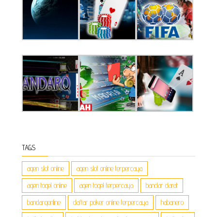
TAGS
agen slot online
agen slot online terpercaya
agen togel online
agen togel terpercaya
bandar darat
bandarqonline
daftar poker online terpercaya
habanero