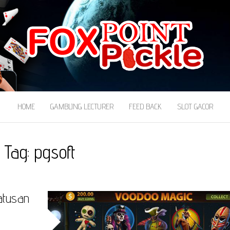
HOME
GAMBLING LECTURER
FEED BACK
SLOT GACOR
Tag:
pgsoft
atusan