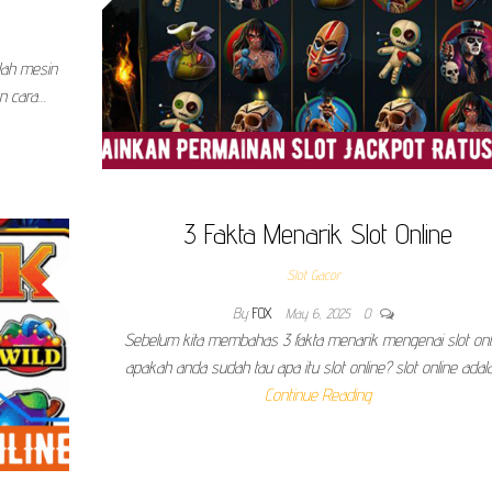
lah mesin
an cara…
3 Fakta Menarik Slot Online
Slot Gacor
By
FOX
May 6, 2025
0
Sebelum kita membahas 3 fakta menarik mengenai slot onl
apakah anda sudah tau apa itu slot online? slot online ada
Continue Reading