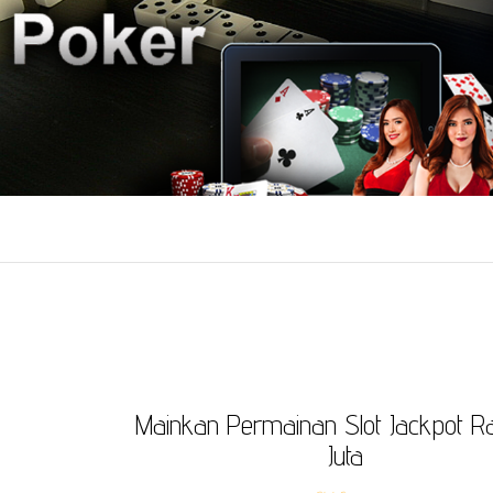
Mainkan Permainan Slot Jackpot R
Juta