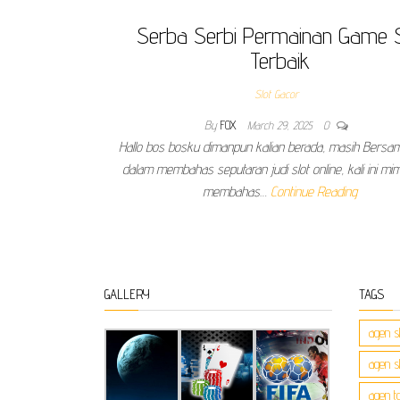
Serba Serbi Permainan Game S
Terbaik
Slot Gacor
By
FOX
March 29, 2025
0
Hallo bos bosku dimanpun kalian berada, masih Bersa
dalam membahas seputaran judi slot online, kali ini mi
membahas…
Continue Reading
GALLERY
TAGS
agen sl
agen s
agen to