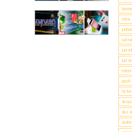
bandar
daftar
judibol
judi k
judi onl
judi slo
mahjo
pgsoft
rtp live
situsju
situs sl
skatter