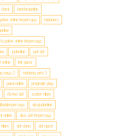
 darat
bandarqonline
 poker online terpercaya
habanero
aonline
artu poker online terpercaya
ine
judionline
judi slot
t online
link gacor
ng ways 2
mahjong wins 3
pokeronline
pragmatic play
rtp live slot
scatter hitam
dibolaterpercaya
situsjudionline
ot online
situs slot terpercaya
 hitam
slot dana
slot gacor