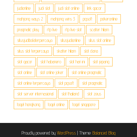
judionline
judi slot
judi slot online
link gacor
mahjong ways 2
mahjong wins 3
pgsoft
pokeronline
pragmatic play
rtp live
rtp live slot
scatter hitam
situsjudibolaterpercaya
situsjudionline
situs slot online
situs slot terpercaya
skatter hitam
slot dana
slot gacor
slot habanero
slot hari ini
slot jepang
slot online
slot online joker
slot online pragmatic
slot online terpercaya
slot pgsoft
slot pragmatic
slot server internasional
slot thailand
slot zeus
togel hongkong
togel online
togel singapore
Proudly powered by
WordPress
|
Theme:
Balanced Blog