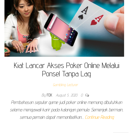
Kiat Lancar Akses Poker Online Melalui
Ponsel Tanpa Lag
Gambling Lecturer
By
FOX
August 5, 2020
0
Pembahasan seputar game judi poker online memang dibutuhkan
selama mengawali karir pada kalangan pemula. Semenjak bermain,
semua pemain dapat memanfaatkan…
Continue Reading