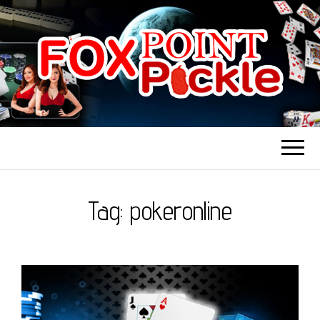
Tag:
pokeronline