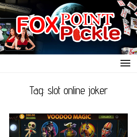
Tag:
slot online joker