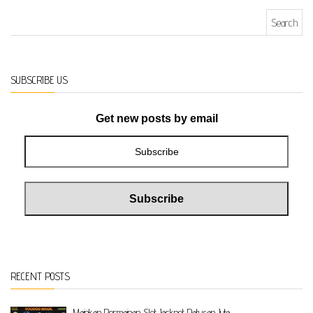
Search for:
SUBSCRIBE US
Get new posts by email
RECENT POSTS
Mainkan Permainan Slot Jackpot Ratusan Juta