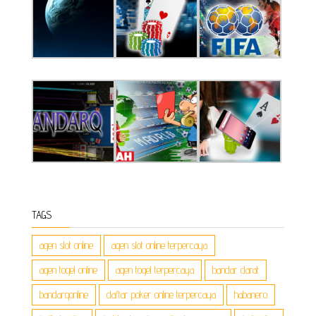
TAGS
agen slot online
agen slot online terpercaya
agen togel online
agen togel terpercaya
bandar darat
bandarqonline
daftar poker online terpercaya
habanero