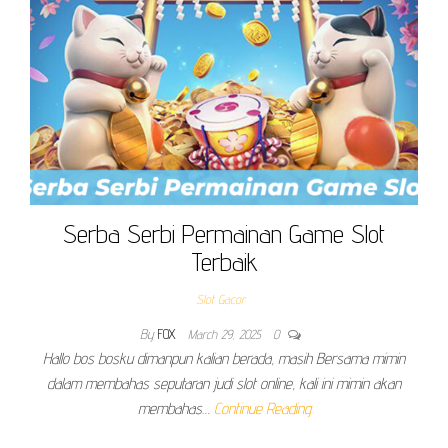
Serba Serbi Permainan Game Slot
Terbaik
Slot Gacor
By
FOX
March 29, 2025
0
Hallo bos bosku dimanpun kalian berada, masih Bersama mimin
dalam membahas seputaran judi slot online, kali ini mimin akan
membahas…
Continue Reading