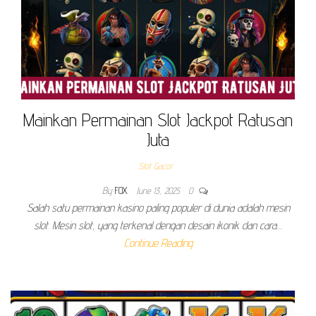
Mainkan Permainan Slot Jackpot Ratusan
Juta
Slot Gacor
By
FOX
June 13, 2025
0
Salah satu permainan kasino paling populer di dunia adalah mesin
slot. Mesin slot, yang terkenal dengan desain ikonik dan cara…
Continue Reading