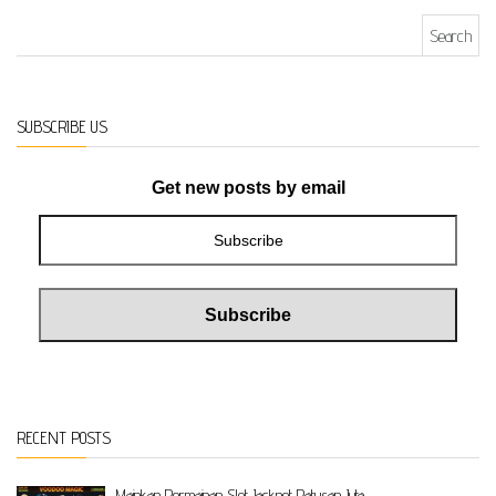
Search for:
SUBSCRIBE US
Get new posts by email
RECENT POSTS
Mainkan Permainan Slot Jackpot Ratusan Juta