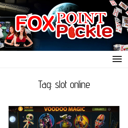
Tag:
slot online