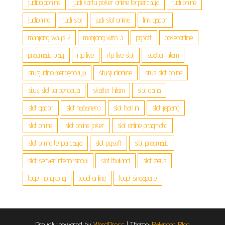
judibolaonline
judi kartu poker online terpercaya
judi online
judionline
judi slot
judi slot online
link gacor
mahjong ways 2
mahjong wins 3
pgsoft
pokeronline
pragmatic play
rtp live
rtp live slot
scatter hitam
situsjudibolaterpercaya
situsjudionline
situs slot online
situs slot terpercaya
skatter hitam
slot dana
slot gacor
slot habanero
slot hari ini
slot jepang
slot online
slot online joker
slot online pragmatic
slot online terpercaya
slot pgsoft
slot pragmatic
slot server internasional
slot thailand
slot zeus
togel hongkong
togel online
togel singapore
Proudly powered by
WordPress
|
Theme:
Balanced Blog