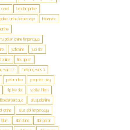
 darat
bandarqonline
 poker online terpercaya
habanero
aonline
artu poker online terpercaya
ine
judionline
judi slot
t online
link gacor
ng ways 2
mahjong wins 3
pokeronline
pragmatic play
rtp live slot
scatter hitam
dibolaterpercaya
situsjudionline
ot online
situs slot terpercaya
 hitam
slot dana
slot gacor