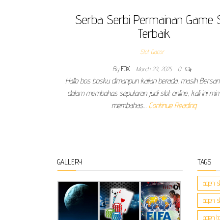
Serba Serbi Permainan Game S
Terbaik
Slot Gacor
By
FOX
March 29, 2025
0
Hallo bos bosku dimanpun kalian berada, masih Bersa
dalam membahas seputaran judi slot online, kali ini mi
membahas…
Continue Reading
GALLERY
TAGS
agen sl
agen s
agen to