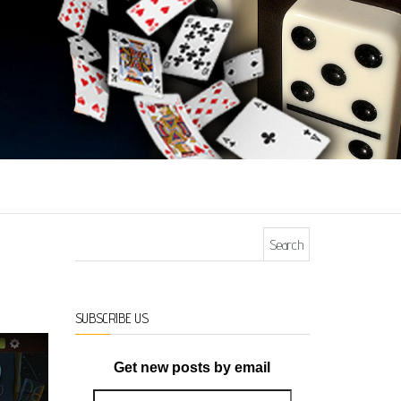
Search for:
SUBSCRIBE US
Get new posts by email