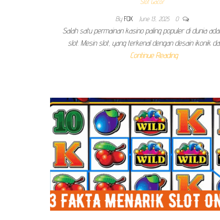
Slot Gacor
By
FOX
June 13, 2025
0
Salah satu permainan kasino paling populer di dunia ada
slot. Mesin slot, yang terkenal dengan desain ikonik d
Continue Reading