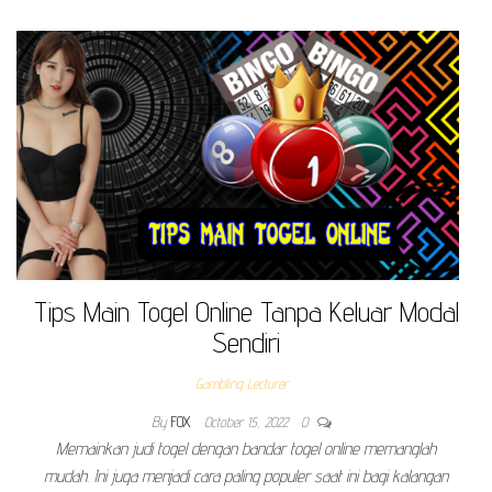
Tips Main Togel Online Tanpa Keluar Modal
Sendiri
Gambling Lecturer
By
FOX
October 15, 2022
0
Memainkan judi togel dengan bandar togel online memanglah
mudah. Ini juga menjadi cara paling populer saat ini bagi kalangan