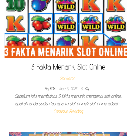
3 Fakta Menarik Slot Online
Slot Gacor
By
FOX
May 6, 2025
0
Sebelum kita membahas 3 fakta menarik mengenai slot online,
apakah anda sudah tau apa itu slot online? slot online adalah…
Continue Reading