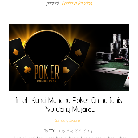
penjudi…
Continue Reading
Inilah Kunci Menang Poker Online Jenis
Pvp yang Mujarab
Gambling Lecturer
By
FOX
August 12, 2021
0