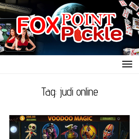
Tag:
judi online