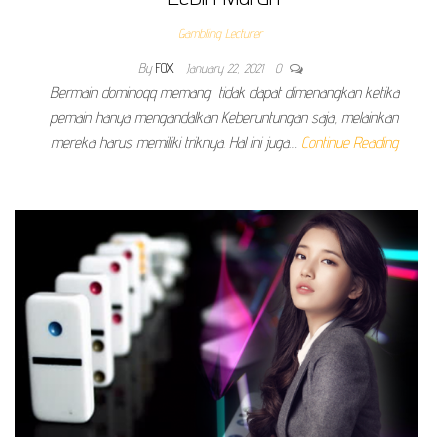
Gambling Lecturer
By
FOX
January 22, 2021
0
Bermain dominoqq memang tidak dapat dimenangkan ketika
pemain hanya mengandalkan Keberuntungan saja, melainkan
mereka harus memiliki triknya. Hal ini juga…
Continue Reading