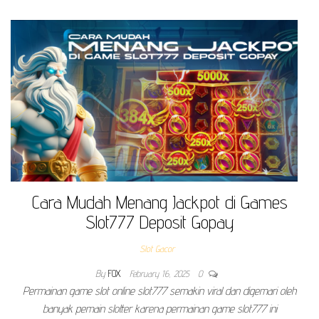
Cara Mudah Menang Jackpot di Games
Slot777 Deposit Gopay
Slot Gacor
By
FOX
February 16, 2025
0
Permainan game slot online slot777 semakin viral dan digemari oleh
banyak pemain slotter karena permainan game slot777 ini