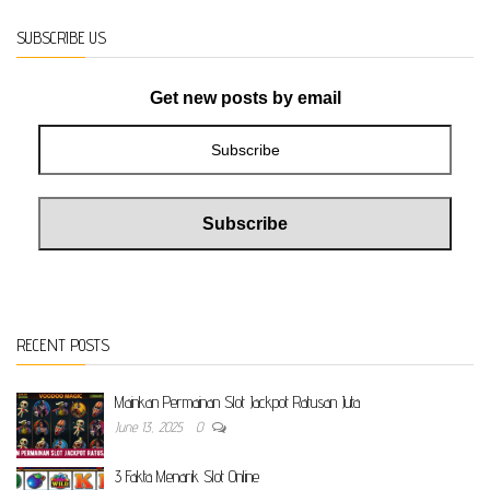
SUBSCRIBE US
Get new posts by email
RECENT POSTS
Mainkan Permainan Slot Jackpot Ratusan Juta
June 13, 2025
0
3 Fakta Menarik Slot Online