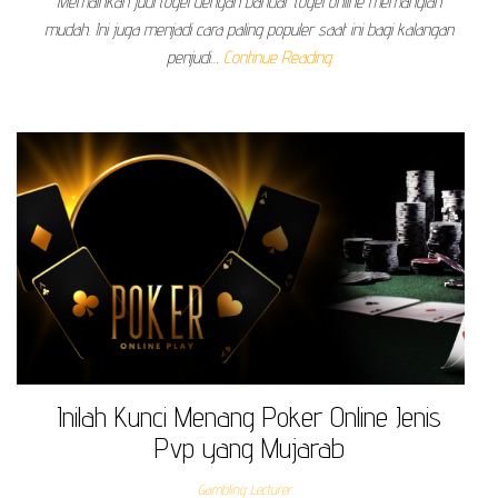
Memainkan judi togel dengan bandar togel online memanglah
mudah. Ini juga menjadi cara paling populer saat ini bagi kalangan
penjudi…
Continue Reading
Inilah Kunci Menang Poker Online Jenis
Pvp yang Mujarab
Gambling Lecturer