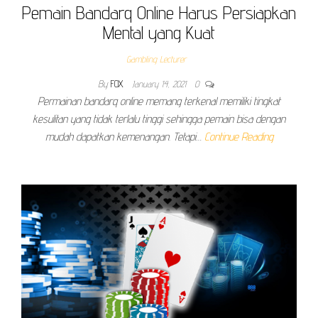
Pemain Bandarq Online Harus Persiapkan
Mental yang Kuat
Gambling Lecturer
By
FOX
January 14, 2021
0
Permainan bandarq online memang terkenal memiliki tingkat
kesulitan yang tidak terlalu tinggi sehingga pemain bisa dengan
mudah dapatkan kemenangan. Tetapi…
Continue Reading