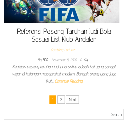
Referensi Pasang Taruhan Judi Bola
Sesuai List Klub Andalan
Gambling Lecturer
By
FOX
November 8, 2020
0
Kegiatan pasang taruhan judi bola online adalah hal yang sangat
wajar di kalangan masyarakat modern. Banyak orang yang juga
ikut…
Continue Reading
Posts pagination
1
2
Next
Search for: