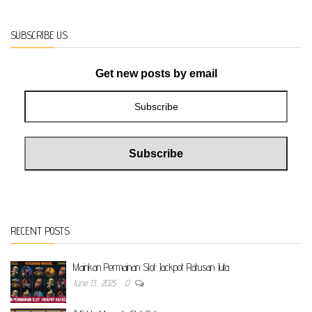
SUBSCRIBE US
Get new posts by email
RECENT POSTS
Mainkan Permainan Slot Jackpot Ratusan Juta
June 13, 2025
0