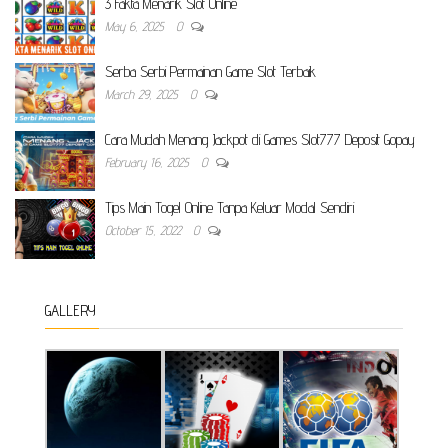
3 Fakta Menarik Slot Online
May 6, 2025
0
Serba Serbi Permainan Game Slot Terbaik
March 29, 2025
0
Cara Mudah Menang Jackpot di Games Slot777 Deposit Gopay
February 16, 2025
0
Tips Main Togel Online Tanpa Keluar Modal Sendiri
October 15, 2022
0
GALLERY